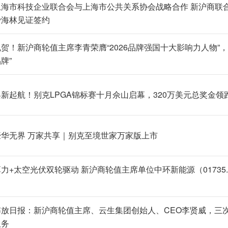
上海市科技企业联合会与上海市公共关系协会战略合作 新沪商联
沙海林见证签约
贺！新沪商轮值主席李青荣膺“2026品牌强国十大影响力人物”，
牌”
新起航！别克LPGA锦标赛十月佘山启幕，320万美元总奖金领
华无界 万家共享｜别克至境世家万家版上市
力+太空光伏双轮驱动 新沪商轮值主席单位中环新能源（01735
放日报：新沪商轮值主席、云生集团创始人、CEO李贤威，三次创
服务