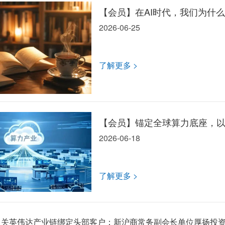
【会员】在AI时代，我们为什
2026-06-25
巴分巴秒新书推荐
了解更多 >
【会员】锚定全球算力底座，以
2026-06-18
常务副会长单位厚扬投资，十
了解更多 >
通关英伟达产业链绑定头部客户：新沪商常务副会长单位厚扬投