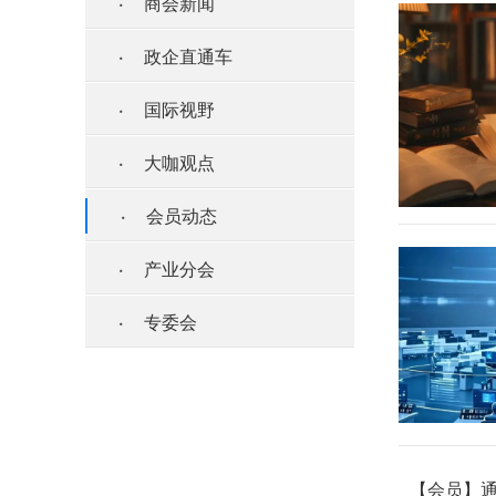
·
商会新闻
·
政企直通车
·
国际视野
·
大咖观点
·
会员动态
·
产业分会
·
专委会
【会员】