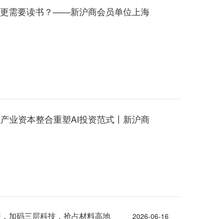
么更需要读书？——新沪商会员单位上海
产业资本整合重塑AI投资范式丨新沪商
余年全产业链布局深度复盘
资，加码三层科技，抢占材料高地
2026-06-16