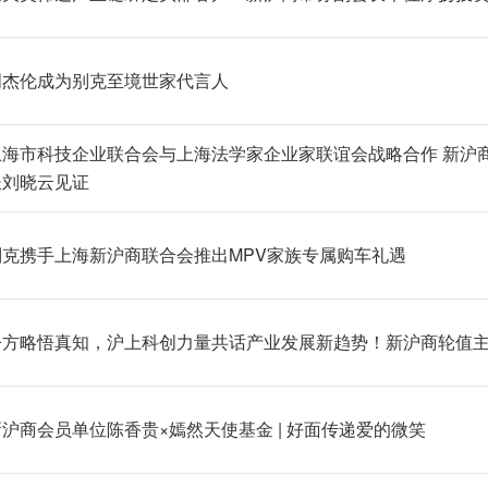
周杰伦成为别克至境世家代言人
上海市科技企业联合会与上海法学家企业家联谊会战略合作 新沪
长刘晓云见证
克携手上海新沪商联合会推出MPV家族专属购车礼遇
聆方略悟真知，沪上科创力量共话产业发展新趋势！新沪商轮值
沪商会员单位陈香贵×嫣然天使基金 | 好面传递爱的微笑