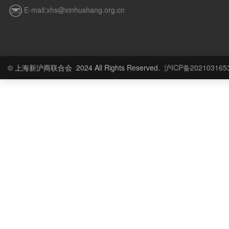
E-mail:xhs@xinhushang.org.cn
© 上海新沪商联合会 2024 All Rights Reserved.
沪ICP备202103165